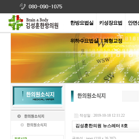
한방요법실
키성장요법
안면
위하수요법실
체형교정
작성일 : 2019-10-18 12:11:22
김성훈한의원 뉴스레터 8호
글쓴이 : iaper (110.x.26.207)